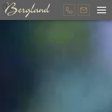
DE
EN
IT
HOTEL BERGLAND
POSIZIONE & CLIMA
CUCINA
MENU
BROCHURE DELL’HOTEL
NEWSLETTER
BUONI REGALO
METEO
CONTATTI