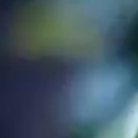
CAMERE & PREZZI
CAMERE & PREZZI
OFFERTE
SERVIZI INCLUSI
INFORMAZIONI SULLA PRENOTAZIONE
RICHIESTA
PRENOTARE
BENESSERE
SCOPRIRE MERANO
CONSIGLI PER LE GITE
ESCURSIONISMO
ARRAMPICATA