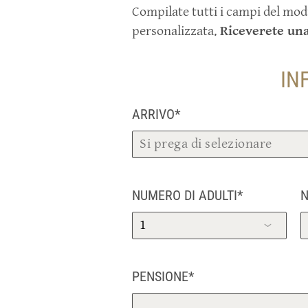
Compilate tutti i campi del mod
CAMERE & PREZZI
personalizzata.
Riceverete una
CAMERE & PREZZI
OFFERTE
IN
SERVIZI INCLUSI
INFORMAZIONI SULLA PRENOTAZIONE
ARRIVO*
RICHIESTA
PRENOTARE
BENESSERE
NUMERO DI ADULTI*
N
SCOPRIRE MERANO
CONSIGLI PER LE GITE
PENSIONE*
ESCURSIONISMO
ARRAMPICATA