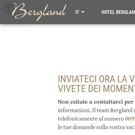
IT
HOTEL BERGLA
DE
EN
HOTEL BERGLAND
POSIZIONE & CLIMA
CUCINA
INVIATECI ORA LA 
MENU
VIVETE DEI MOMENT
BROCHURE DELL’HOTEL
NEWSLETTER
Non esitate a contattarci per
BUONI REGALO
informazioni. Il team Bergland 
telefonicamente al numero
003
METEO
le tue domande sulla vostra vac
CONTATTI