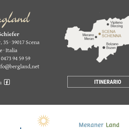
Schiefer
r. 35 · 39017 Scena
 · Italia
 0473 94 59 59
info@bergland.net
ITINERARIO
bh-font-facebook2
su