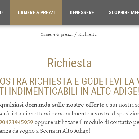
ND
CAMERE & PREZZI
BENESSERE
SCOPRIRE ME
/
Camere & prezzi
Richiesta
DE
EN
IT
Richiesta
VOSTRA RICHIESTA E GODETEVI LA
I INDIMENTICABILI IN ALTO ADIGE
 qualsiasi domanda sulle nostre offerte
e sui nostri s
sarà lieto di mettersi personalmente a vostra disposizio
90473945959
oppure utilizzare il modulo di contatto pe
anza da sogno a Scena in Alto Adige!