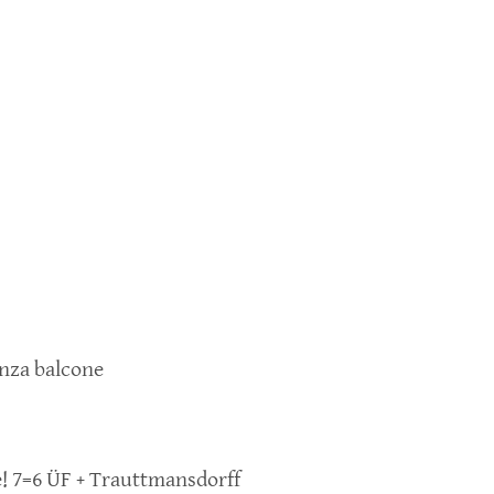
nza balcone
ne! 7=6 ÜF + Trauttmansdorff