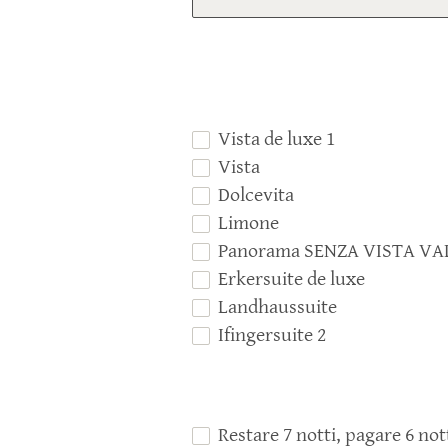
MOUNTAIN BIKE
GOLF
CULTURA
ALTOADIGE GUEST PASS
Vista de luxe 1
TAGESPROGRAMM SCHENNA WAALWEG
Vista
Dolcevita
Limone
Panorama SENZA VISTA VA
Erkersuite de luxe
Landhaussuite
Ifingersuite 2
Restare 7 notti, pagare 6 not