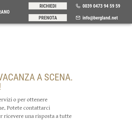
RICHIEDI
0039 0473 94 59 59
RANO
PRENOTA
info@bergland.net
 VACANZA A SCENA.
!
ervizi o per ottenere
ne. Potete contattarci
r ricevere una risposta a tutte