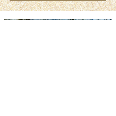
KLETTERGARTEN JUVAL –
NATURNS
Der Klettergarten Juval – Naturns bietet
zehn Routen bis 5a
,
19 Routen bis 6a
,
43 Routen bis 6b
,
23 Routen bis 7b
sowie