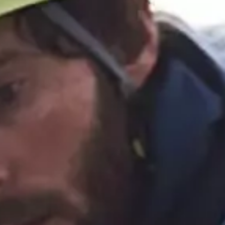
ZIMMER & PREISE
ZIMMER & SUITEN
ANGEBOTE
INKLUSIVLEISTUNGEN
BUCHUNGSINFORMATIONEN
ANFRAGE
BUCHEN
WELLNESS
MERAN ERLEBEN
AUSFLUGSTIPPS
WANDERN
KLETTERN